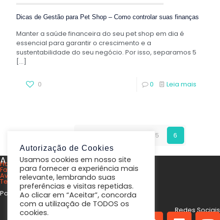
Dicas de Gestão para Pet Shop – Como controlar suas finanças
Manter a saúde financeira do seu pet shop em dia é
essencial para garantir o crescimento e a
sustentabilidade do seu negócio. Por isso, separamos 5
[…]
0
0
Leia mais
Prev page
1
2
3
4
5
6
Autorização de Cookies
A Peti9
Usamos cookies em nosso site
Home
para fornecer a experiência mais
Fale conosco
Aviso de privacidade
relevante, lembrando suas
Termos e condições de uso
preferências e visitas repetidas.
Parcerias
Ao clicar em “Aceitar”, concorda
com a utilização de TODOS os
Redes Sociais
cookies.