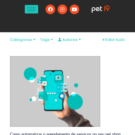
Categorias
Tags
Autores
Exibir tudo
Como automatizar o agendamento de serviços no seu pet shop