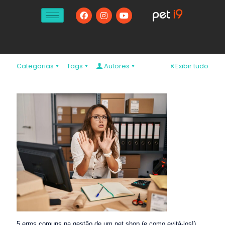
Categorias
Tags
Autores
Exibir tudo
5 erros comuns na gestão de um pet shop (e como evitá-los!)