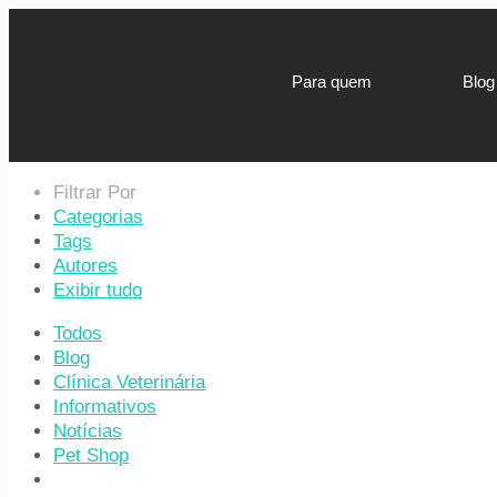
Para quem
Blog
Filtrar Por
Categorias
Tags
Autores
Exibir tudo
Todos
Blog
Clínica Veterinária
Informativos
Notícias
Pet Shop