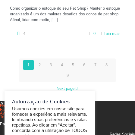
Como organizar o estoque do seu Pet Shop? Manter o estoque
organizado é um dos maiores desafios dos donos de pet shop.
Afinal, lidar com ração,
[…]
4
0
Leia mais
1
2
3
4
5
6
7
8
9
Next page
Autorização de Cookies
A Peti9
Home
Usamos cookies em nosso site para
Fale conosco
Aviso de privacidade
fornecer a experiência mais relevante,
Termos e condições de uso
lembrando suas preferências e visitas
Parcerias
repetidas. Ao clicar em “Aceitar”,
concorda com a utilização de TODOS
Redes Sociais